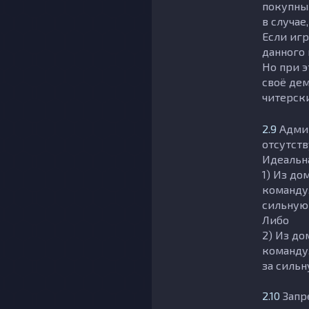
покупны
в случае
Если игр
данного 
Но при э
своё дем
читерск
2.9
Админ
отсутств
Идеальна
1) Из д
команду,
сильную
Либо
2) Из д
команду,
за сильн
2.10
Запр