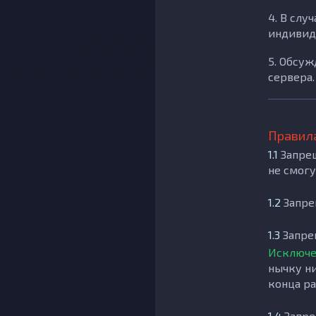
4. В слу
индивид
5. Обсу
сервера.
Правила
1.1
Запрещ
не смогу
1.2
Запре
1.3
Запре
Исключе
нычку ни
конца р
1.4
Запре