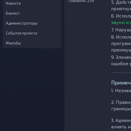
Спасибок: 239
5. Дейс
Новости
приятну
Банлист
6. Испол
звуки и
Администраторы
7. Наруш
События проекта
8. Испо
програм
Жалобы
преимущ
9. Злона
ошибке 
Примеча
1. Незна
2. Прави
границы
3. Админ
влиять н