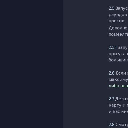
2.5
Запус
раундов 
против.
Дополнен
поменять
2.5.1
Запу
при усло
большинс
2.6
Если 
максиму
либо не
2.7
Делат
карту и 
и Вас ни
2.8
Смотр