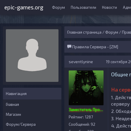
epic-games.org
Форум
Пользователи
Новости
Адм
Главная страница
/
Форум
/
Прав
Правила Сервера - [ZM]
seventlynine
19 сентября 20
Общие 
На серв
Навигация
1. Дейст
серверу
Главная
Заместитель Проекта
2. Обхо
Магазин
Рейтинг: 1287
3. Неаде
Форум/Сервера
Сообщений: 92
4. Дейст