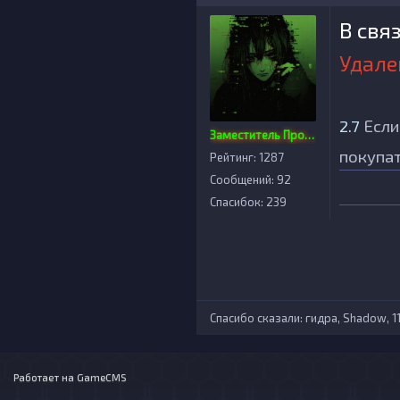
В свя
Удале
2.7
Если 
Заместитель Проекта
покупат
Рейтинг: 1287
Сообщений: 92
Спасибок: 239
Спасибо сказали:
гидра
,
Shadow
,
1
Работает на
GameCMS