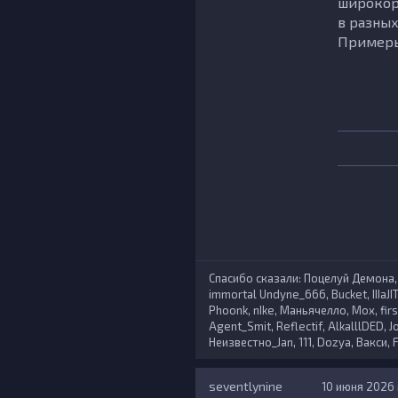
широкор
в разных
Примеры
Спасибо сказали:
Поцелуй Демона
immortal Undyne_666
,
Bucket
,
IIIaJI
Phoonk
,
nIke
,
Маньячелло
,
Mox
,
firs
Agent_Smit
,
Reflectif
,
AlkalllDED
,
J
Неизвестно_Jan
,
111
,
Dozya
,
Вакси
,
seventlynine
10 июня 2026 г