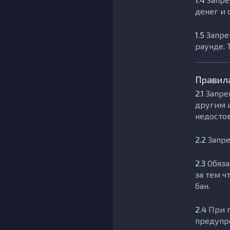
денег и 
1.5
Запре
раунде. 
Правила
2.1
Запре
другим 
недосто
2.2
Запре
2.3
Обяза
за тем ч
бан.
2.4
При п
предупр