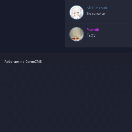
skittle chan
Не плюйся
Somik
Тьфу
Работает на
GameCMS