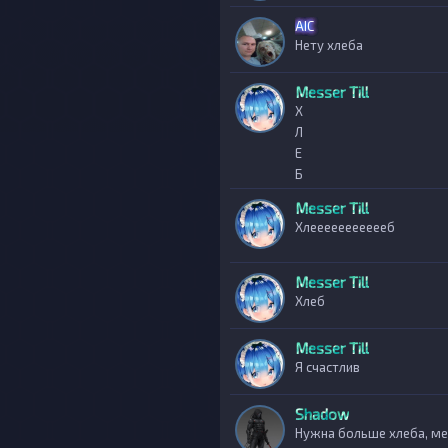
AIС
Нету хлеба
Messer Till
Х
Л
Е
Б
Messer Till
Хлеееееееееееб
Messer Till
Хлеб
Messer Till
Я счастлив
Shadow
Нужна больше хлеба, ме