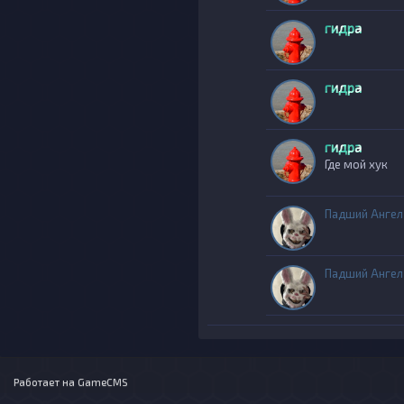
гидра
гидра
гидра
Где мой хук
Падший Ангел
Падший Ангел
Работает на
GameCMS