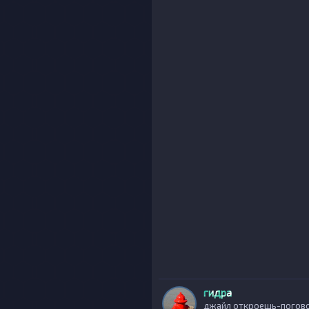
гидра
джайл откроешь-погов