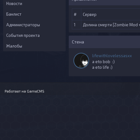
Новости
Банлист
#
Сервер
Администраторы
1
Долина смерти [Zombie Mod +
События проекта
Стена
Жалобы
lifewithlovelessasxx
a eto bob :)
a eto life :)
Работает на
GameCMS