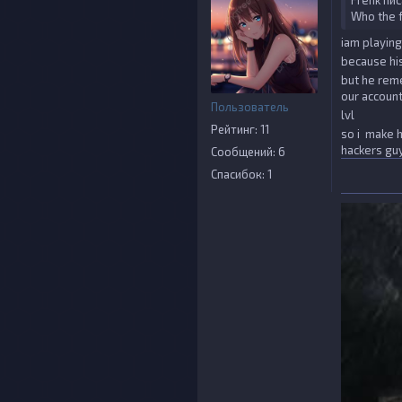
Frenk пис
Who the 
iam playin
because hi
but he rem
our accoun
Пользователь
lvl
Рейтинг: 11
so i make h
hackers gu
Сообщений: 6
Спасибок: 1