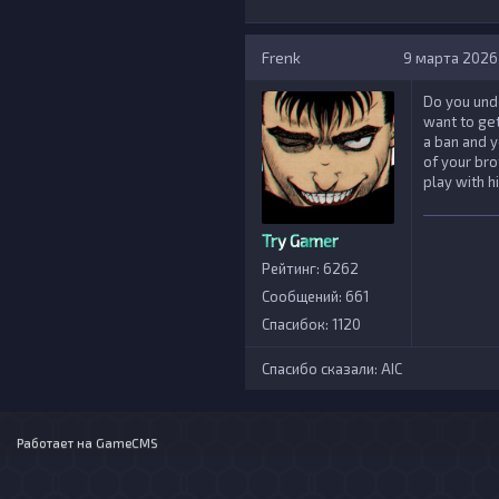
Frenk
9 марта 2026 
Do you unde
want to get
a ban and y
of your bro
play with h
Try Gamer
Рейтинг: 6262
Сообщений: 661
Спасибок: 1120
Спасибо сказали:
AIС
Работает на
GameCMS