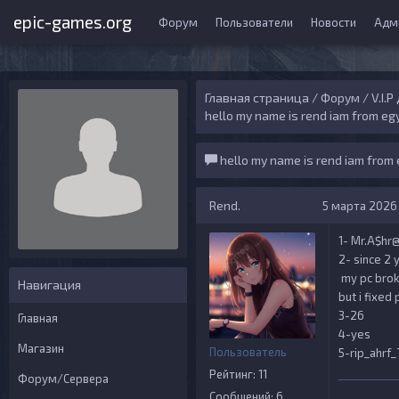
epic-games.org
Форум
Пользователи
Новости
Адм
Главная страница
/
Форум
/
V.I.
hello my name is rend iam from eg
hello my name is rend iam from 
Rend.
5 марта 2026 
1- Mr.A$hr@
2- since 2 
my pc broke
Навигация
but i fixed
3-26
Главная
4-yes
Магазин
Пользователь
5-rip_ahrf_
Рейтинг: 11
Форум/Сервера
Сообщений: 6