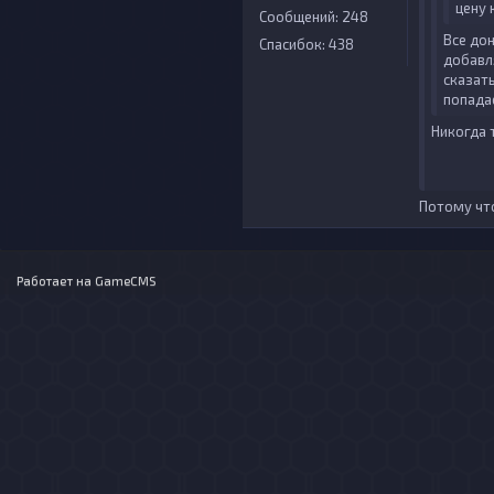
цену 
Сообщений: 248
Все дон
Спасибок: 438
добавля
сказат
попада
Никогда 
Потому что
Работает на
GameCMS