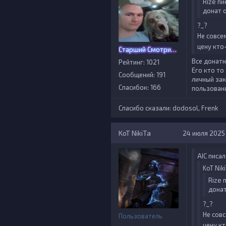
Rize пи
донат 
?_?
Не совсе
цену кто
Старший Смотритель
Все донатн
Рейтинг: 1021
Его кто то
Сообщений: 191
личный зак
Спасибок: 166
пользован
Спасибо сказали:
dodosol
,
Frenk
KoT NikiTa
24 июля 2025 
AIС писал
KoT Nik
Rize 
донат
?_?
Не сов
Пользователь
цену к