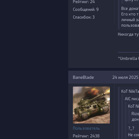
Рейтинг: 24
Все дона
Сообщений: 9
Его кто 
Спасибок: 3
личный з
пользов
Никогда ту
*Umbrella 
BaneBlade
24 июля 2025 
KoT NikiT
AIС пис
KoT Ni
Rize
дон
Пользователь
?_?
Не со
Рейтинг: 2438