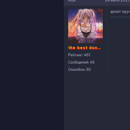
24 июля 2025 
донат ору
the best donater
Рейтинг: 461
Сообщений: 46
Спасибок: 83