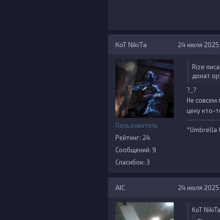
KoT NikiTa
24 июля 2025 г
Rize писа
донат ор
?_?
Не совсем 
цену кто-
Пользователь
*Umbrella 
Рейтинг: 24
Сообщений: 9
Спасибок: 3
AIС
24 июля 2025 г
KoT NikiT