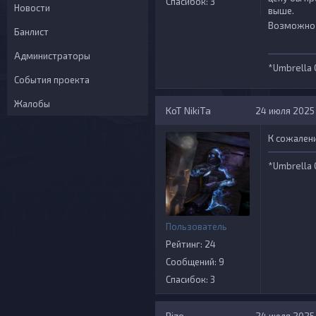
Спасибок: 3
Новости
выше.
Возможно м
Банлист
Администраторы
*Umbrella 
События проекта
Жалобы
KoT NikiTa
24 июля 2025 г
К сожален
*Umbrella 
Пользователь
Рейтинг: 24
Сообщений: 9
Спасибок: 3
Rize