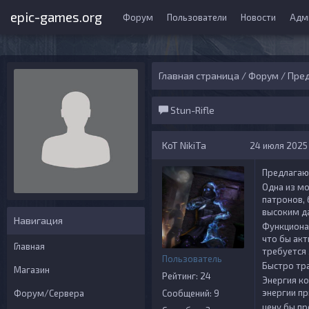
epic-games.org
Форум
Пользователи
Новости
Адм
Главная страница
/
Форум
/
Пред
Stun-Rifle
KoT NikiTa
24 июля 2025 г
Предлагаю 
Одна из мо
патронов,
высоким д
Навигация
Функциона
что бы ак
Главная
требуется
Пользователь
Быстро тра
Магазин
Рейтинг: 24
Энергия ко
энергии пр
Форум/Сервера
Сообщений: 9
цену бы пр