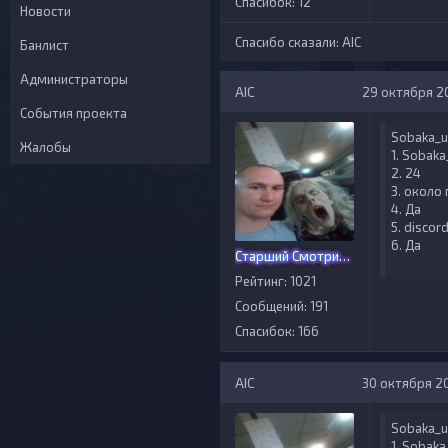
Спасибок: 12
Новости
Спасибо сказали:
AIС
Банлист
Администраторы
AIС
29 октября 20
События проекта
Sobaka_u
Жалобы
1. Sobaka
2. 24
3. около
4. Да
5. disco
6. Да
Старший Смотритель
Рейтинг: 1021
Сообщений: 191
Спасибок: 166
AIС
30 октября 20
Sobaka_u
1. Sobaka