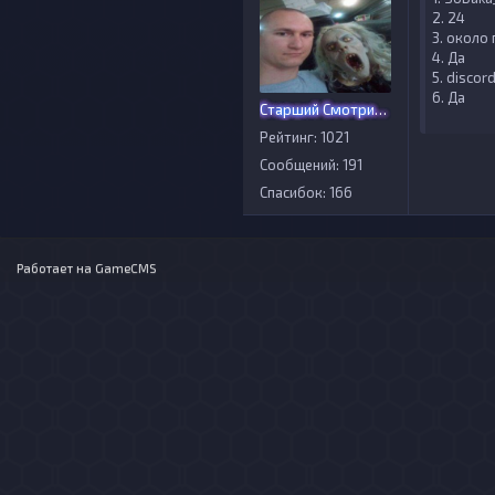
2. 24
3. около
4. Да
5. disco
6. Да
Старший Смотритель
Рейтинг: 1021
Сообщений: 191
Спасибок: 166
Работает на
GameCMS