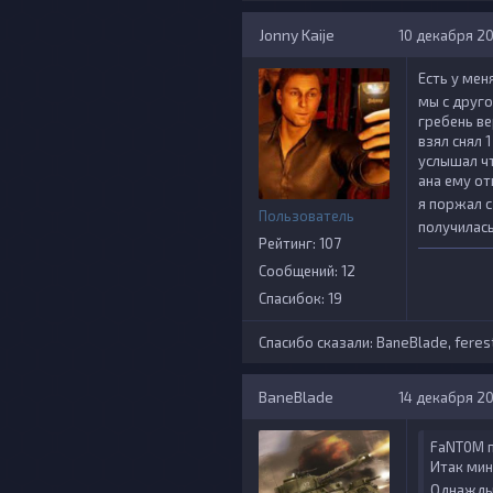
Jonny Kaije
10 декабря 20
Есть у меня
мы с друго
гребень ве
взял снял 
услышал чт
ана ему от
я поржал с
Пользователь
получилась
Рейтинг: 107
Сообщений: 12
Спасибок: 19
Спасибо сказали:
BaneBlade
,
feres
BaneBlade
14 декабря 202
FaNT0M п
Итак мин
Однажды 