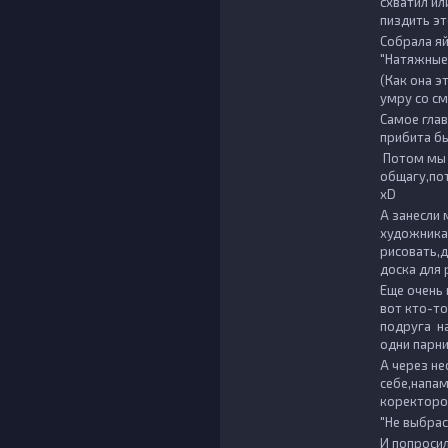
схватил ил
пиздить эт
Собрала яй
"Натяжные
(Как она э
умру со с
Самое глав
прибита бы
Потом мы 
общагу,пот
xD
А занесли 
художника 
рисовать,
доска для
Еще очень 
вот кто-то
подруга на
одни парни
А через не
себе,напам
коректор
"Не выбрас
И попроси