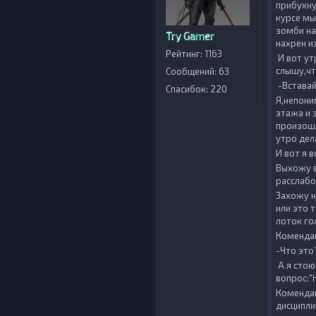
прибухну
курсе мы
зомби на
Try Gamer
нахрен и
Рейтинг: 1163
И вот ут
слышу,чт
Сообщений: 63
-Вставай
Спасибок: 220
Я,непони
этажа и 
произошл
утро дел
И вот я 
Выхожу в
расслабо
Захожу н
или это 
лоток го
Комендан
-Что это
А я стою
вопрос:"
Комендан
дисциплин