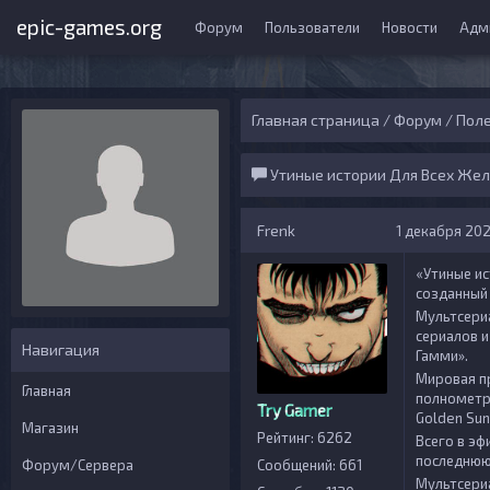
epic-games.org
Форум
Пользователи
Новости
Адм
Главная страница
/
Форум
/
Поле
Утиные истории Для Всех Же
Frenk
1 декабря 2023
«Утиные и
созданны
Мультсери
сериалов 
Навигация
Гамми
».
Мировая п
Главная
полнометр
Try Gamer
Golden Su
Магазин
Рейтинг: 6262
Всего в эф
последнюю
Форум/Сервера
Сообщений: 661
Мультсери