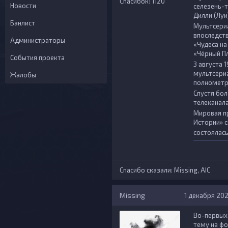
Спасибок: 1120
Новости
селезень-
Дилли (Луи
Банлист
Мультсери
впоследств
Администраторы
«
Чудеса н
«
Чёрный П
События проекта
3 августа
мультсери
Жалобы
полнометра
Спустя бол
телеканала
Мировая п
Истории
» 
состоялась
Спасибо сказали:
Missing
,
AIС
Missing
1 декабря 2023
Во-первых,
тему на фо