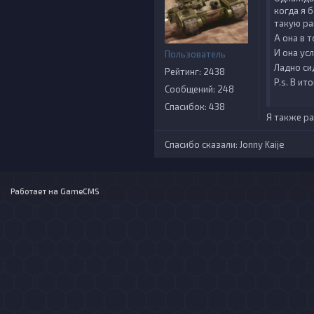
когда я б
такую ра
А она в т
И она ус
Пользователь
Ладно си
Рейтинг: 2438
P.s. В ит
Сообщений: 248
Спасибок: 438
Я также ра
Спасибо сказали:
Jonny Kaije
Работает на
GameCMS