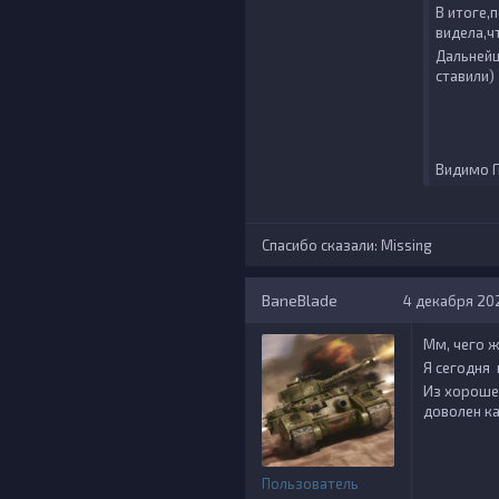
В итоге,
видела,ч
Дальнейш
ставили)
Видимо Г
Спасибо сказали:
Missing
BaneBlade
4 декабря 202
Мм, чего ж
Я сегодня 
Из хороше
доволен ка
Пользователь