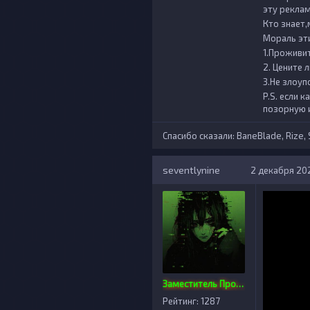
эту реклам
Кто знает,
Мораль эти
1.Проживит
2. Цените 
3.Не злоуп
P.S. если 
позорную 
Спасибо сказали:
BaneBlade
,
Rize
,
seventlynine
2 декабря 202
Заместитель Проекта
Рейтинг: 1287