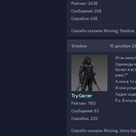
Рейтинг: 2438
Сообщений: 248
Спасибок: 438
Спасибо сказали:
Missing
,
Shadow
Shadow
10 декабря 202
Итак минут
Однажды к
болел я вс
рань?"
А она в то
И она услы
Ладно сиди
Try Gamer
P.s. В итог
Рейтинг: 1163
Сообщений: 63
Спасибок: 220
Спасибо сказали:
Missing
,
Jonny Kai