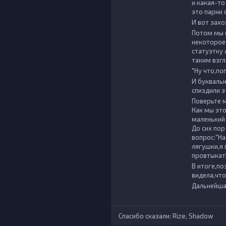
и какая-то
это парни 
И вот захо
Потом мы 
некоторое
статуэтку 
таким взг
"Ну что,по
И буквальн
спиздили э
Поверьте м
Как мы это
маленький 
До сих пор
вопрос:"На
лягушки,я 
провтыкать
В итоге,по
видела,что
Дальнейшая
Спасибо сказали:
Rize
,
Shadow