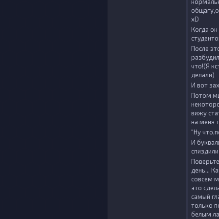
нормальн
общагу,о
xD
Когда он
студенто
После эт
разбудил
что!(Я к
делали)
И вот за
Потом мы
некоторо
вижу ста
на меня 
"Ну что,
И буквал
спиздили 
Поверьте
день... 
совсем м
это сдел
самый гл
только п
белым ла