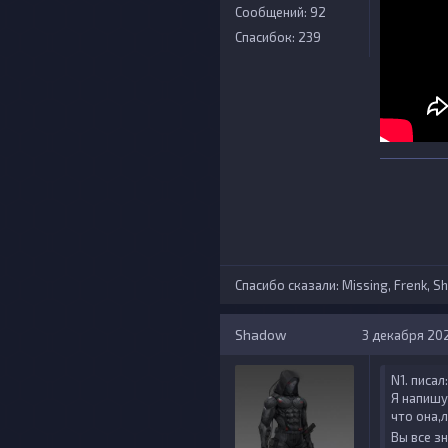
Сообщений: 92
Спасибок: 239
Спасибо сказали:
Missing
,
Frenk
,
S
Shadow
3 декабря 2023
N1. писал:
Я напишу
что она,
Вы все з