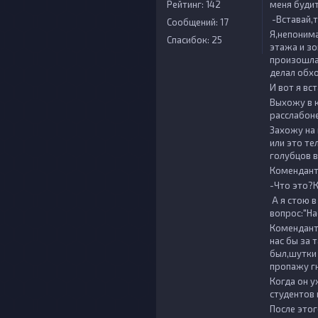
Рейтинг: 142
меня будит
-Вставай,т
Сообщений: 17
Я,непонима
Спасибок: 25
этажа и зо
произошла,
делал обх
И вот я вс
Выхожу в к
расслабоне
Захожу на 
или это те
голубцов в
Комендант
-Что это?К
А я стою в
вопрос:"На
Комендант 
нас бы за 
был,шутки 
пропажу гн
Когда он у
студентов 
После этог