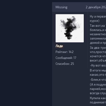
Missing
2 декабря 202
Ну а перва
курсе)
Так вот,на
боялась,и 
незаметно 
запомнилас
домой и п
Леди
За два-три
Рейтинг: 142
что,просто
хочется чт
Сообщений: 17
висит,объя
Спасибок: 25
-Ну вот в
В итоге мы
какао,это 
-Блин,я чт
(А я подум
парней,мож
всегда слу
Купила как
поднимает 