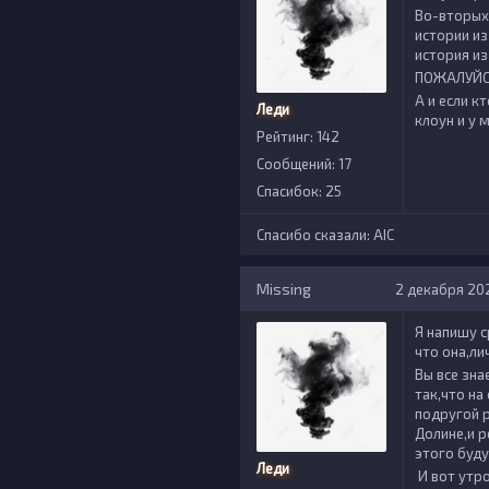
Во-вторых
истории и
история из
ПОЖАЛУЙСТ
А и если к
Леди
клоун и у 
Рейтинг: 142
Сообщений: 17
Спасибок: 25
Спасибо сказали:
AIС
Missing
2 декабря 2023
Я напишу с
что она,ли
Вы все зна
так,что на
подругой 
Долине,и р
этого буду
Леди
И вот утро