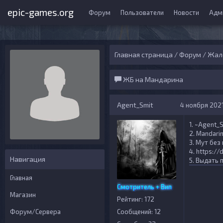
epic-games.org
Форум
Пользователи
Новости
Адм
Главная страница
/
Форум
/
Жало
ЖБ на Мандарина
Agent_Smit
4 ноября 2021
1. ~Agent_
2. Mandarin
3. Мут без
4. https:/
Навигация
5. Выдать
Главная
Смотритель + Вип
Магазин
Рейтинг: 172
Форум/Сервера
Сообщений: 12