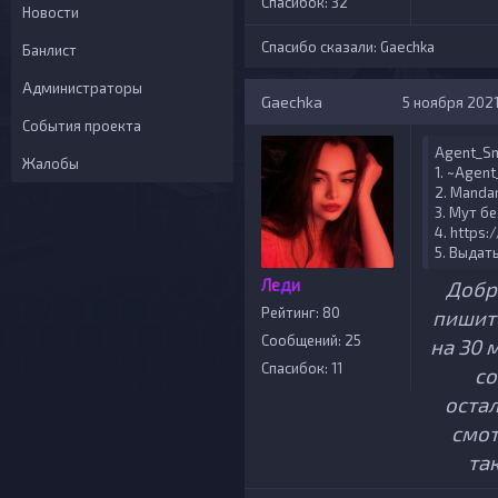
Спасибок: 32
Новости
Спасибо сказали:
Gaechka
Банлист
Администраторы
Gaechka
5 ноября 2021 
События проекта
Agent_Sm
Жалобы
1. ~Agent
2. Mandar
3. Мут б
4. https
5. Выдат
Леди
Добр
Рейтинг: 80
пишите
Сообщений: 25
на 30 
Спасибок: 11
со
оста
смот
та