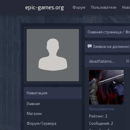
epic-games.org
Форум
Пользователи
Нов
Главная страница
/
Ф
Заявка на должност
deadfallensoul
11
Навигация
Главная
Пользователь
Магазин
Рейтинг: 2
Форум/Сервера
Сообщений: 2