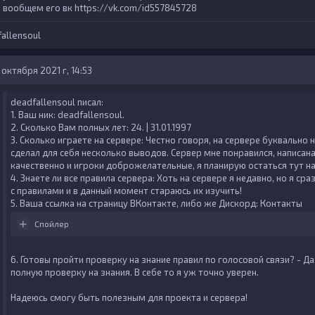
вообщем его вк https://vk.com/id557845728
allensoul
 октября 2021 г, 14:53
deadfallensoul писал:
1. Ваш ник:
deadfallensoul.
2. Сколько Вам полных лет:
24. | 31.01.1997
3. Сколько играете на сервере:
Честно говоря, на сервере буквально 
сделал для себя несколько выводов. Сервер мне понравился, написан
качественно и игроки доброжелательные, я планирую остаться тут на
4. Знаете ли все правила сервера:
Хоть на сервере я недавно, но я ср
с правилами и в данный момент стараюсь их изучить!
5. Ваша ссылка на страницу ВКонтакте, либо же Дискорд:
Контакты
Спойлер
6. Готовы пройти проверку на знание правил по голосовой связи?
- Да
полную проверку на знания. В себе то я уж точно уверен.
Надеюсь смогу быть полезным для проекта и сервера!