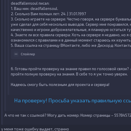
deadfallensoul писал:
1. Ваш ник:
deadfallensoul.
2. Сколько Вам полных лет:
24. | 31.01.1997
3. Сколько играете на сервере:
Честно говоря, на сервере букваль
уже сделал для себя несколько выводов. Сервер мне понравился, 
качественно и игроки доброжелательные, я планирую остаться тут
4. Знаете ли все правила сервера:
Хоть на сервере я недавно, но я
ознакомился с правилами и в данный момент стараюсь их изучить
5. Ваша ссылка на страницу ВКонтакте, либо же Дискорд:
Контакт
Спойлер
6. Готовы пройти проверку на знание правил по голосовой связи?
-
пройти полную проверку на знания. В себе то я уж точно уверен.
Надеюсь смогу быть полезным для проекта и сервера!
На проверку! Просьба указать правильную ссы
А что не так с ссылкой? Могу дать номер: Номер страницы –
5578457
у меня тоже ошибку выдает, странно