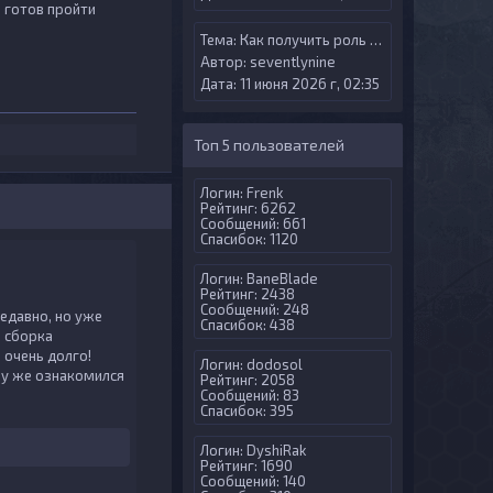
я готов пройти
Тема:
Как получить роль Try Gamer?
Автор:
seventlynine
Дата: 11 июня 2026 г, 02:35
Топ 5 пользователей
Логин:
Frenk
Рейтинг: 6262
Сообщений: 661
Спасибок: 1120
Логин:
BaneBlade
Рейтинг: 2438
Сообщений: 248
недавно, но уже
Спасибок: 438
а сборка
 очень долго!
Логин:
dodosol
азу же ознакомился
Рейтинг: 2058
Сообщений: 83
Спасибок: 395
Логин:
DyshiRak
Рейтинг: 1690
Сообщений: 140