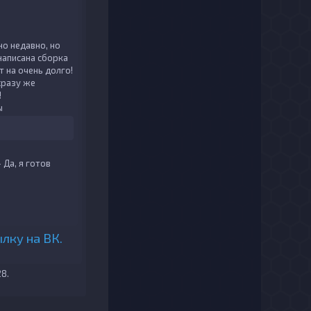
но недавно, но
написана сборка
 на очень долго!
 сразу же
!
ы
 Да, я готов
лку на ВК.
28
.