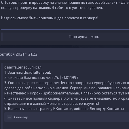
6. Готовы пройти проверку на знание правил по голосовой связи?
- Да, 
полную проверку на знания. В себе то я уж точно уверен.
Надеюсь смогу быть полезным для проекта и сервера!
Твоя душа - моя.
 октября 2021 г, 21:22
deadfallensoul писал:
1. Ваш ник:
deadfallensoul.
2. Сколько Вам полных лет:
24. | 31.01.1997
3. Сколько играете на сервере:
Честно говоря, на сервере буквально 
сделал для себя несколько выводов. Сервер мне понравился, написан
качественно и игроки доброжелательные, я планирую остаться тут на
4. Знаете ли все правила сервера:
Хоть на сервере я недавно, но я ср
с правилами и в данный момент стараюсь их изучить!
5. Ваша ссылка на страницу ВКонтакте, либо же Дискорд:
Контакты
Спойлер