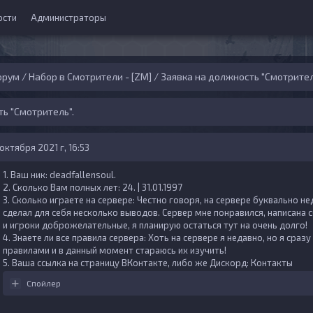
ости
Администраторы
орум
/
Набор в Смотрители - [ZM]
/
Заявка на должность "Смотрител
ь "Смотритель".
 октября 2021 г, 16:53
1. Ваш ник:
deadfallensoul.
2. Сколько Вам полных лет:
24. | 31.01.1997
3. Сколько играете на сервере:
Честно говоря, на сервере буквально не
сделал для себя несколько выводов. Сервер мне понравился, написана 
и игроки доброжелательные, я планирую остаться тут на очень долго!
4. Знаете ли все правила сервера:
Хоть на сервере я недавно, но я сраз
правилами и в данный момент стараюсь их изучить!
5. Ваша ссылка на страницу ВКонтакте, либо же Дискорд:
Контакты
Спойлер