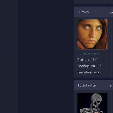
Suroviy
24
Пользователь
Рейтинг: 1341
Сообщений: 106
Спасибок: 247
TyttuFryttu
24