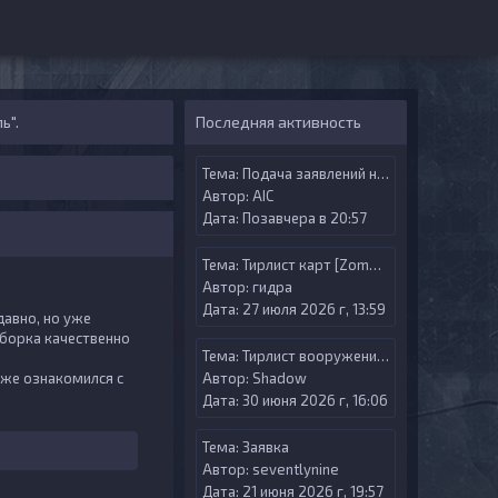
ь".
Последняя активность
Тема:
Подача заявлений на Админ меню
Автор:
AIС
Дата: Позавчера в 20:57
Тема:
Тирлист карт [Zombie Riot]
Автор:
гидра
Дата: 27 июля 2026 г, 13:59
давно, но уже
сборка качественно
Тема:
Тирлист вооружения [Zombie Riot Versus]
у же ознакомился с
Автор:
Shadow
Дата: 30 июня 2026 г, 16:06
Тема:
Заявка
Автор:
seventlynine
Дата: 21 июня 2026 г, 19:57