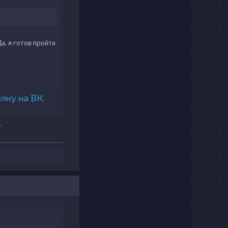
Да, я готов пройти
лку на ВК.
.