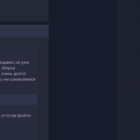
недавно, но уже
а сборка
 очень долго!
азу же ознакомился
, я готов пройти