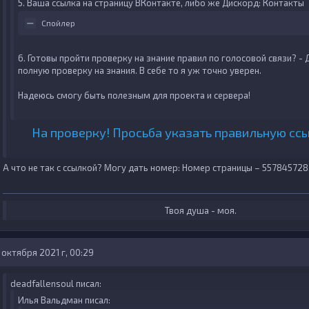
5. Ваша ссылка на страницу ВКонтакте, либо же Дискорд:
Контакты
Спойлер
6. Готовы пройти проверку на знание правил по голосовой связи?
- 
полную проверку на знания. В себе то я уж точно уверен.
Надеюсь смогу быть полезным для проекта и сервера!
На проверку! Просьба указать правильную ссы
А что не так с ссылкой? Могу дать номер: Номер страницы –
557845728
Твоя душа - моя.
 октября 2021 г, 00:29
deadfallensoul писал:
Илья Вальдман писал: