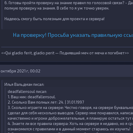
6. Готовы пройти проверку на знание правил по голосовой связи?
- Да
полную проверку на знания. В себе то я уж точно уверен.
Надеюсь смогу быть полезным для проекта и сервера!
На проверку! Просьба указать правильную ссы
<<Qui gladio ferit, gladio perit — Поднявший меч от меча и погибнет>>
 октября 2021 г, 00:02
Илья Вальдман писал:
deadfallensoul писал:
1. Ваш ник:
deadfallensoul.
2. Сколько Вам полных лет:
24. | 31.01.1997
3. Сколько играете на сервере:
Честно говоря, на сервере буквально
сделал для себя несколько выводов. Сервер мне понравился, написа
качественно и игроки доброжелательные, я планирую остаться тут 
4. Знаете ли все правила сервера:
Хоть на сервере я недавно, но я с
ознакомился с правилами и в данный момент стараюсь их изучить!