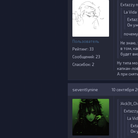
Extazzy п
La Vida
Extaz
Он уж
почему
Пользователь
Не знаю,
в том, ка
Рейтинг: 33
будет ви
Сообщений: 23
Ну типа мо
Спасибок: 2
капкан-ло
А при снят
seventlynine
10 сентября 20
J4ck3t_Ch
Extazzy
La Vi
Ext
Он 