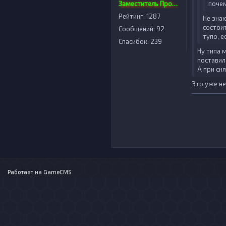
Заместитель Проекта
почем
Рейтинг: 1287
Не зна
состоит
Сообщений: 92
тупо, е
Спасибок: 239
Ну типа 
поставил
А при сн
Это уже не
Работает на
GameCMS