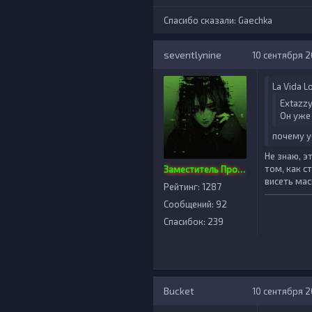
Спасибо сказали:
Gaechka
seventlynine
10 сентября 20
La Vida L
Extazzy
Он уже 
почему у
Не знаю, э
том, как с
Заместитель Проекта
висеть мас
Рейтинг: 1287
Сообщений: 92
Спасибок: 239
Bucket
10 сентября 20