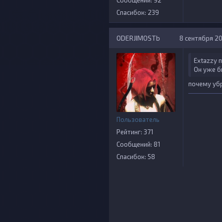
Сообщений: 92
Спасибок: 239
ODERJIMOSTb
8 сентября 202
Extazzy п
Он уже б
почему убр
Пользователь
Рейтинг: 371
Сообщений: 81
Спасибок: 58