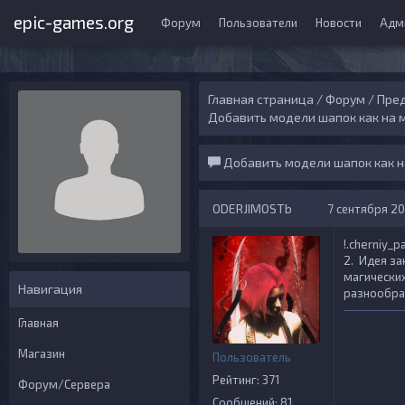
epic-games.org
Форум
Пользователи
Новости
Адм
Главная страница
/
Форум
/
Пред
Добавить модели шапок как на 
Добавить модели шапок как н
ODERJIMOSTb
7 сентября 202
!.cherniy_p
2. Идея за
магических
Навигация
разнообра
Главная
Магазин
Пользователь
Рейтинг: 371
Форум/Сервера
Сообщений: 81