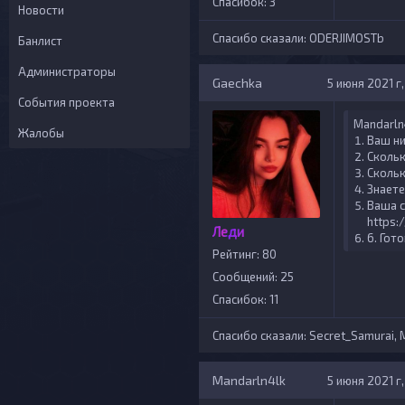
Спасибок: 3
Новости
Спасибо сказали:
ODERJIMOSTb
Банлист
Администраторы
Gaechka
5 июня 2021 г, 
События проекта
Mandarln4
Жалобы
Ваш н
Скольк
Скольк
Знаете
Ваша с
https:
Леди
6. Гот
Рейтинг: 80
Сообщений: 25
Спасибок: 11
Спасибо сказали:
Secret_Samurai
,
Mandarln4lk
5 июня 2021 г,