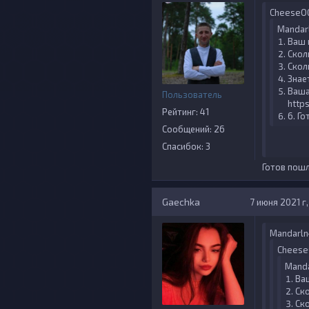
CheeseOG
Mandarl
Ваш 
Скол
Скол
Знае
Ваша
Пользователь
http
Рейтинг: 41
6. Г
Сообщений: 26
Спасибок: 3
Готов пош
Gaechka
7 июня 2021 г,
Mandarln4
Cheese
Manda
Ва
Ск
Ско