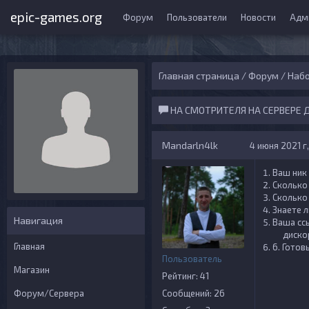
epic-games.org
Форум
Пользователи
Новости
Адм
Главная страница
/
Форум
/
Набо
НА СМОТРИТЕЛЯ НА СЕРВЕРЕ 
Mandarln4lk
4 июня 2021 г
Ваш ник
Сколько
Сколько
Знаете л
Навигация
Ваша сс
дискор
Главная
6. Готов
Пользователь
Магазин
Рейтинг: 41
Форум/Сервера
Сообщений: 26