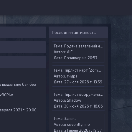
Последняя активность
Тема:
Подача заявлений на Админ меню
Автор:
AIС
Дата: Позавчера в 20:57
Тема:
Тирлист карт [Zombie Riot]
Автор:
гидра
Дата: 27 июля 2026 г, 13:59
р выдал мне бан без
Тема:
Тирлист вооружения [Zombie Riot Versus]
hxB0PIw
Автор:
Shadow
Дата: 30 июня 2026 г, 16:06
февраля 2021 г, 20:00
Тема:
Заявка
Автор:
seventlynine
Дата: 21 июня 2026 г, 19:57