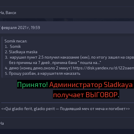
Ha
,
Вакси
 февраля 2021 г, 19:59
Somik писал:
Somik
Sladkaya maska
нарушил пункт 2.5 получил наказание (кик), по итогу зашел на сер
без причины на 7 дней , причина бана " пошла на..."
демо (конец демо,около 2 минут)
https://disk.yandex.ru/d/I22oa
Прошу разбан, а нарушителя наказать
Принято!
Администратор Sladkaya
получает ВЫГОВОР
.
<<Qui gladio ferit, gladio perit — Поднявший меч от меча и погибнет>>
Ha