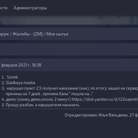
ости
Администраторы
орум
/
Жалобы - [ZM]
/
Мое нытье
 февраля 2021 г, 18:38
Somik
Sladkaya maska
нарушил пункт 2.5 получил наказание (кик), по итогу зашел на серве
причины на 7 дней , причина бана " пошла на..."
демо (конец демо,около 2 минут)
https://disk.yandex.ru/d/I22oaem
Прошу разбан, а нарушителя наказать
Отредактировал:
Илья Вальдман
, 27 