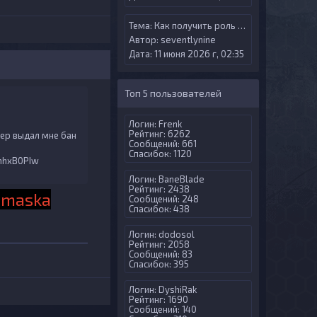
Тема:
Как получить роль Try Gamer?
Автор:
seventlynine
Дата: 11 июня 2026 г, 02:35
Топ 5 пользователей
Логин:
Frenk
Рейтинг: 6262
вер выдал мне бан
Сообщений: 661
Спасибок: 1120
emhxB0PIw
Логин:
BaneBlade
Рейтинг: 2438
 maska
Сообщений: 248
Спасибок: 438
Логин:
dodosol
Рейтинг: 2058
Сообщений: 83
Спасибок: 395
Логин:
DyshiRak
Рейтинг: 1690
Сообщений: 140