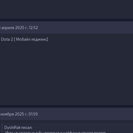
 апреля 2025 г, 12:52
Dota 2 [ Мобайл ледженс]
 ноября 2025 г, 01:59
DyshiRak писал:
Игры в которые я бы поиграл и кайфанул спустя время.