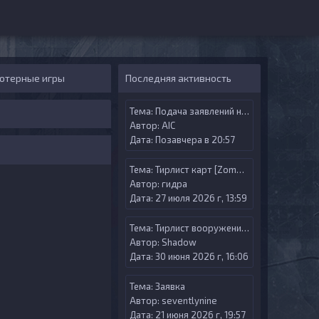
ютерные игры
Последняя активность
Тема:
Подача заявлений на Админ меню
Автор:
AIС
Дата: Позавчера в 20:57
Тема:
Тирлист карт [Zombie Riot]
Автор:
гидра
Дата: 27 июля 2026 г, 13:59
Тема:
Тирлист вооружения [Zombie Riot Versus]
Автор:
Shadow
Дата: 30 июня 2026 г, 16:06
Тема:
Заявка
Автор:
seventlynine
Дата: 21 июня 2026 г, 19:57