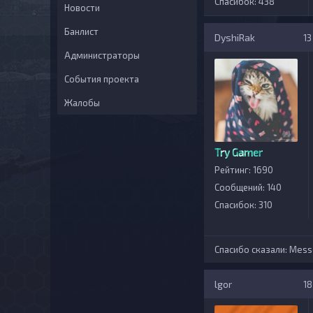
Спасибок: 438
Новости
Банлист
DyshiRak
13
Администраторы
События проекта
Жалобы
Try Gamer
Рейтинг: 1690
Сообщений: 140
Спасибок: 310
Спасибо сказали:
Messe
lgor
18