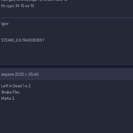
Кс сурс 34 10 из 10
lgor
STEAM_2:0:1946083697
 апреля 2025 г, 05:40
Left 4 Dead 1 и 2.
Фифа/Пес.
Mafia 2.