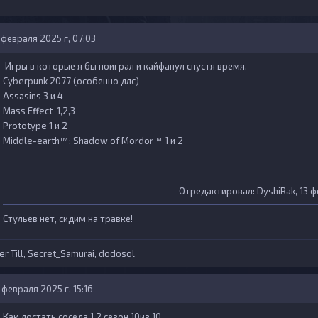
 февраля 2025 г, 07:03
Игры в которые я бы поиграл и кайфанул спустя время.
Cyberpunk 2077 (особенно длс)
Assasins 3 и 4
Mass Effect 1,2,3
Prototype 1 и 2
Middle-earth™: Shadow of Mordor™ 1 и 2
Отредактировал:
DyshiRak
, 13 
Стульев нет, сидим на травке!
r Till
,
Secret_Samurai
,
dodosol
 февраля 2025 г, 15:16
Как достать соседа 1 2 сезон 10из 10