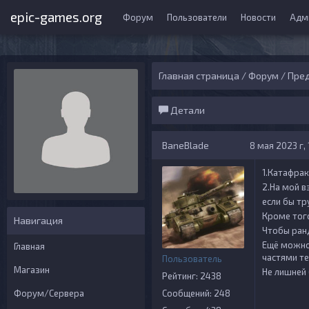
epic-games.org
Форум
Пользователи
Новости
Адм
Главная страница
/
Форум
/
Пред
Детали
BaneBlade
8 мая 2023 г, 
1.Катафра
2.На мой в
если бы тр
Кроме того
Навигация
Чтобы ранд
Ещё можно 
Главная
частями те
Пользователь
Магазин
Не лишней
Рейтинг: 2438
Форум/Сервера
Сообщений: 248