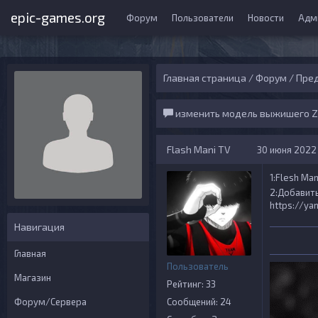
epic-games.org
Форум
Пользователи
Новости
Адм
Главная страница
/
Форум
/
Пред
изменить модель выжишего 
Flash Mani TV
30 июня 2022 г
1:Flesh Man
2:Добавит
https://ya
Навигация
Главная
Пользователь
Магазин
Рейтинг: 33
Форум/Сервера
Сообщений: 24