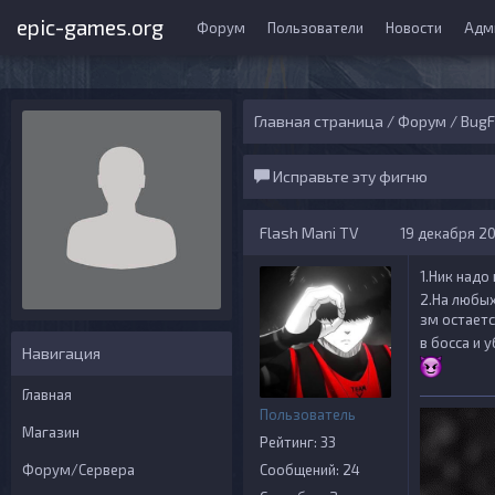
epic-games.org
Форум
Пользователи
Новости
Адм
Главная страница
/
Форум
/
BugF
Исправьте эту фигню
Flash Mani TV
19 декабря 202
1.Ник надо
2.На любых
зм остает
в босса и 
Навигация
Главная
Пользователь
Магазин
Рейтинг: 33
Форум/Сервера
Сообщений: 24