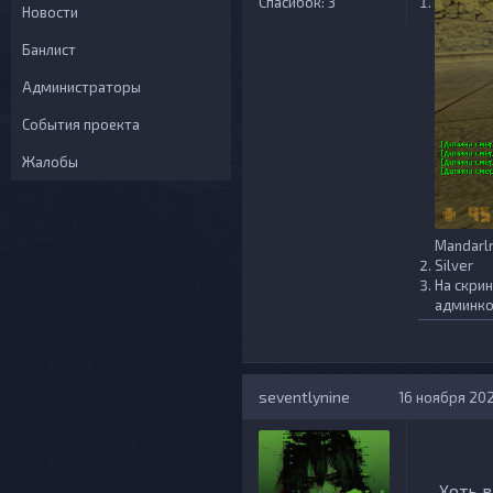
Спасибок: 3
Новости
Банлист
Администраторы
События проекта
Жалобы
Mandarl
Silver
На скрин
админк
seventlynine
16 ноября 2021
Хоть в