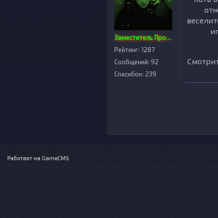
отн
веселит
иг
Заместитель Проекта
Рейтинг: 1287
Смотрит
Сообщений: 92
Спасибок: 239
Работает на
GameCMS