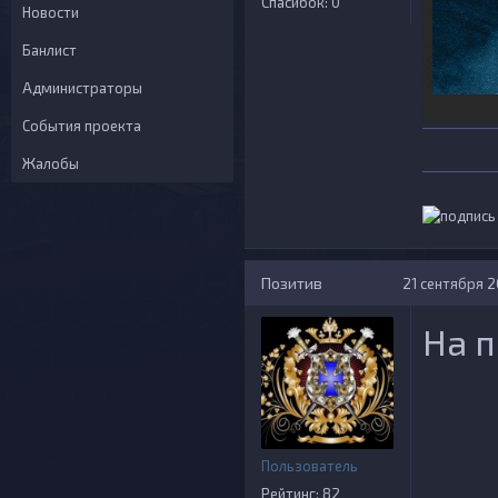
Спасибок: 0
Новости
Банлист
Администраторы
События проекта
Жалобы
Позитив
21 сентября 2
На п
Пользователь
Рейтинг: 82