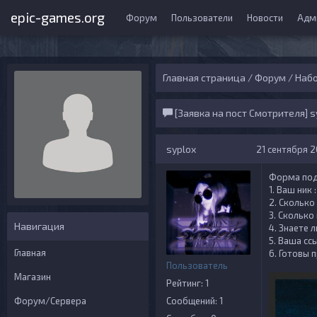
epic-games.org
Форум
Пользователи
Новости
Адм
Главная страница
/
Форум
/
Набо
[Заявка на пост Смотрителя] s
syplox
21 сентября 2
Форма под
1. Ваш ник 
2. Сколько
3. Сколько
Навигация
4. Знаете 
5. Ваша сс
Главная
6. Готовы 
Пользователь
Магазин
Рейтинг: 1
Форум/Сервера
Сообщений: 1