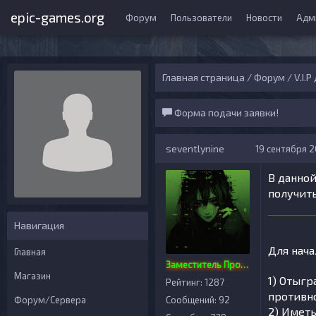
epic-games.org
Форум
Пользователи
Новости
Адм
Главная страница
/
Форум
/
V.I.
Форма подачи заявки!
seventlynine
19 сентября 20
В данно
получить
Навигация
Для нача
Главная
Заместитель Проекта
Магазин
1) Отыгр
Рейтинг: 1287
противн
Форум/Сервера
Сообщений: 92
2) Имет