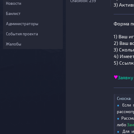
Спасибок: 239
Новости
3) Актив
Банлист
Форма п
Администраторы
События проекта
1) Ваш 
2) Ваш в
Жалобы
3) Сколь
4) Имее
5) Ссылк
♥
Заявку
Сноска:
●
Если 
рассмот
●
Рассма
либо
Зам
●
Для и