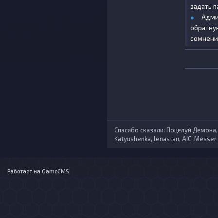
задать п
●
Адми
обратну
сомнения
Спасибо сказали:
Поцелуй Демона
Katyushenka
,
lenastan
,
AIС
,
Messer T
Работает на
GameCMS